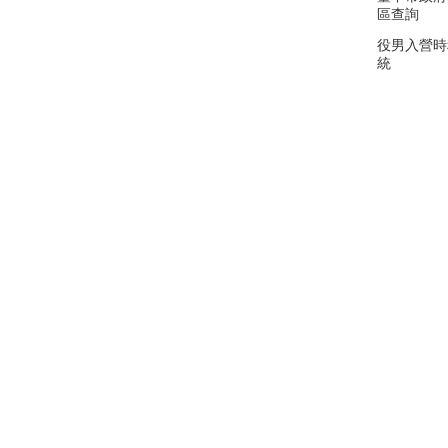
區查詢
役男入營時
統