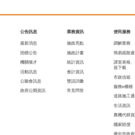
公告訊息
業務資訊
便民服務
最新消息
施政亮點
調解業務
招標公告
施政計畫
簡易疏散避
機關徵才
統計資訊
課室表格、
規下載
活動訊息
會計資訊
市政信箱
公聽會訊息
雙語詞彙
服務e櫃檯
政府公開資訊
常見問答
道路施工通
生活資訊
農機代耕資
國家賠償
臺中市政府