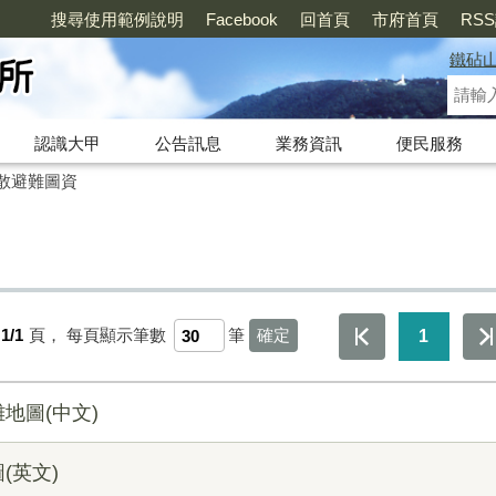
搜尋使用範例說明
Facebook
回首頁
市府首頁
RS
鐵砧
認識大甲
公告訊息
業務資訊
便民服務
散避難圖資
1/1
頁，
每頁顯示筆數
筆
1
地圖(中文)
(英文)