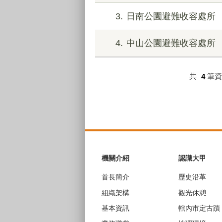
3
日南公園避難收容處所
4
中山公園避難收容處所
共
4
筆
:::
機關介紹
認識大甲
首長簡介
歷史沿革
組織架構
觀光休憩
基本資訊
轄內市定古蹟