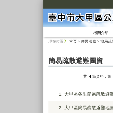
:::
機關介紹
:::
現在位置
首頁
>
便民服務
>
簡易疏
簡易疏散避難圖資
共
4
筆資料，第
1
大甲區各里簡易疏散避難
2
大甲區簡易疏散避難地圖