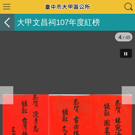
大甲文昌祠107年度紅榜
5
/ 49