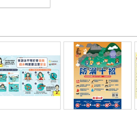
域安全宣導圖卡
防溺十招