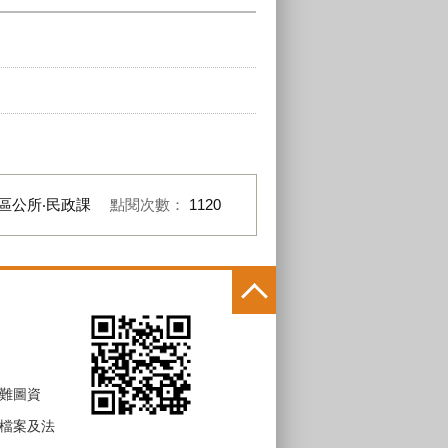
區公所‧民政課
點閱次數：
1120
難圖資
檔案及法