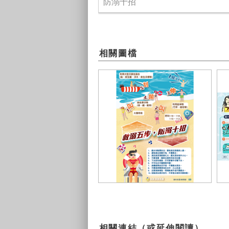
防溺十招
相關圖檔
3救溺五步防溺十招-1
水
相關連結（或延伸閱讀）