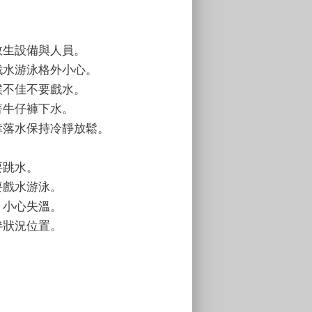
救生設備與人員。
戲水游泳格外小心。
候不佳不要戲水。
著牛仔褲下水。
幸落水保持冷靜放鬆。
要跳水。
要戲水游泳。
，小心失溫。
伴狀況位置。
。