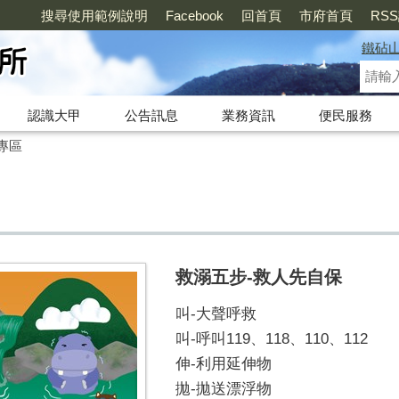
搜尋使用範例說明
Facebook
回首頁
市府首頁
RS
鐵砧
認識大甲
公告訊息
業務資訊
便民服務
專區
救溺五步-救人先自保
叫-大聲呼救
叫-呼叫119、118、110、112
伸-利用延伸物
拋-拋送漂浮物