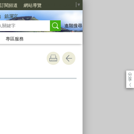
Select Language
▼
S訂閱頻道
網站導覽
山
鎮瀾宮
進階搜尋
專區服務
分
享
《