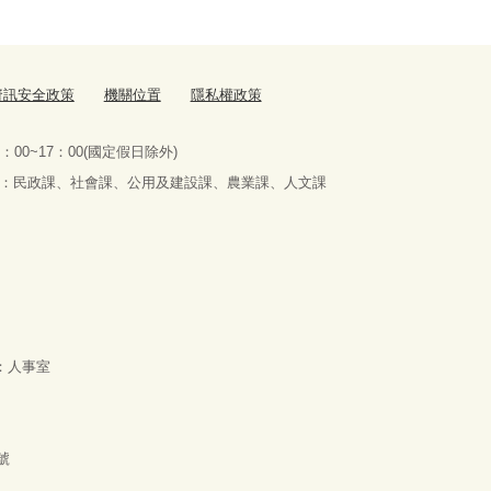
資訊安全政策
機關位置
隱私權政策
：00~17：00(國定假日除外)
服務課室：民政課、社會課、公用及建設課、農業課、人文課
位：人事室
號