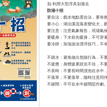
划-利用大型浮具划過去
防溺十招
要合法：戲水地點需合法，要有
要小心：湖泊溪流落差變化大，
要注意：注意氣象報告，現場氣
要暖身：下水前先暖身，不可穿
要冷靜：加強游泳漂浮技巧，不
不跳水：避免做出危險行為，不
不疲憊：身體疲累狀況不佳，不
不長時：不要長時間浸泡在水中
不落單：不要落單，隨時注意同
不嬉鬧：不可在水中嬉鬧惡作劇